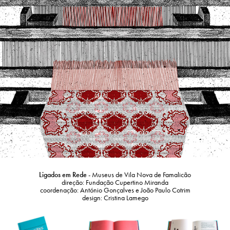
Ligados em Rede
-
Museus de Vila Nova de Famalicão
direção:
Fundação Cupertino Miranda
coordenação:
António Gonçalves e João Paulo Cotrim
design:
Cristina Lamego